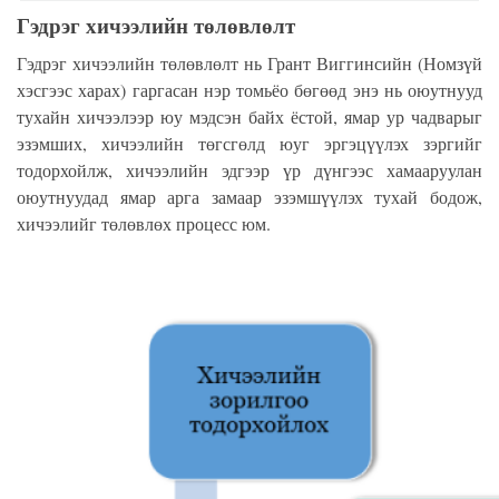
Гэдрэг хичээлийн төлөвлөлт
Гэдрэг
хичээлийн төлөвлөлт нь Грант Виггинсийн (Номзүй
хэсгээс
харах) гаргасан нэр
томьёо
бөгөөд энэ нь оюутнууд
тухайн хичээлээр юу мэдсэн байх ёстой, ямар ур чадварыг
эзэмших, хичээлийн төгсгөлд юуг
эргэцүүлэ
х зэргийг
тодорхойлж,
хичээлийн эдгээр үр дүнгээс хамааруулан
оюутнуудад ямар арга замаар эзэмшүүлэх тухай бодож,
хичээлийг төлөвлөх процесс юм.