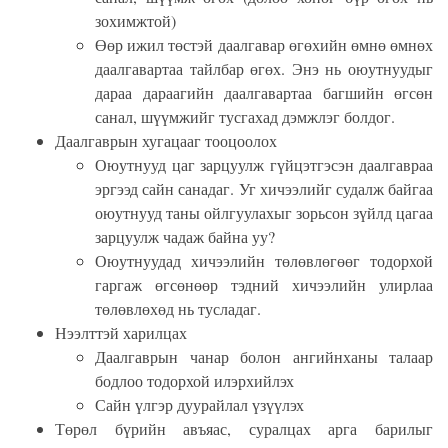
зохимжтой)
Өөр ижил төстэй даалгавар өгөхийн өмнө өмнөх
даалгавартаа тайлбар өгөх. Энэ нь оюутнуудыг
дараа дараагийн даалгавартаа багшийн өгсөн
санал, шүүмжийг
тусгахад дэмжлэг болдог.
Даалгаврын хугацааг тооцоолох
Оюутнууд цаг зарцуулж гүйцэтгэсэн даалгавраа
эргээд сайн санадаг. Уг хичээлийг судалж байгаа
оюутнууд таны ойлгуулахыг зорьсон зүйлд цагаа
зарцуулж чадаж байна уу?
Оюутнуудад хичээлийн төлөвлөгөөг тодорхой
гаргаж өгсөнөөр тэдний хичээлийн улирлаа
төлөвлөхөд нь тусладаг.
Нээлттэй харилцах
Даалгаврын чанар болон ангийнханы талаар
бодлоо тодорхой илэрхийлэх
Сайн үлгэр дуурайлал үзүүлэх
Төрөл бүрийн авъяас, суралцах арга барилыг