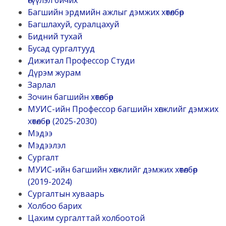
өгүүлэл бичих
Багшийн эрдмийн ажлыг дэмжих хөтөлбөр
Багшлахуй, суралцахуй
Бидний тухай
Бусад сургалтууд
Дижитал Профессор Студи
Дүрэм журам
Зарлал
Зочин багшийн хөтөлбөр
МУИС-ийн Профессор багшийн хөгжлийг дэмжих
хөтөлбөр (2025-2030)
Мэдээ
Мэдээлэл
Сургалт
МУИС-ийн багшийн хөгжлийг дэмжих хөтөлбөр
(2019-2024)
Сургалтын хуваарь
Холбоо барих
Цахим сургалттай холбоотой