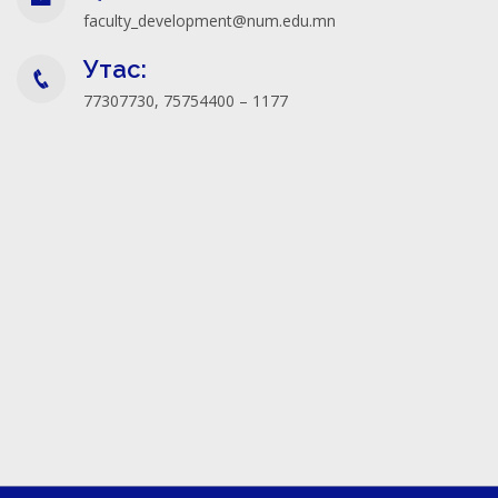
faculty_development@num.edu.mn
Утас:
77307730, 75754400 – 1177