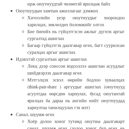
ирж оюутнуудтай чөлөөтэй ярилцаж байх
Оюутнуудын хамтын ажиллагааг дэмжих
Хичээлийн үеэр оюутнуудыг хоорондоо
харилцах, зөвлөлдөх боломжийг олгох
Бие
биеийх н
ь гүйцэтгэсэн ажлыг дүгнэх аргыг
сургалтад ашиглах
Багаар гүйцэтгэх даалгавар өгөх, багт суурилсан
суралцах аргыг ашиглах
Идэвхтэй сургалтын аргыг ашиглах
Лекц дээр сонссон мэдээллээ ашиглан асуудлыг
шийдвэрлэх даалгавар өгөх
Мэтгэлцэх эсвэл өөрийн бодлоо хуваалцах
(think-pair-share ) аргуудыг ашиглах (оюутнууд
асуултдаа
өөрсдөө хариулах, бусад оюутантай
ярилцах ба дараа нь ангийн нийт оюутнуудад
хариултаа танилцуулах гэх мэт)
Санал, шүүмж өгөх
Хоёр долоо хоног тутамд оюутны даалгаварт
санал, шүүмж
өгөх (долоо хоног бүр өгөх нь