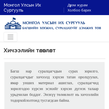
Монгол Улсын Их
Дүрэм журам
Сургууль
Холбоо барих
Хичээлийн төлөвлөлт
Багш нар суралцагчдын сурах зорилго,
суралцагчдыг хичээлд хэрхэн татан оролцуулах,
ямар унших материал ашиглах, суралцагчид
зорилгодоо хүрсэн эсэхийг хэрхэн дүгнэх талаар
урьдчилан боддог. Энэхүү төлөвлөлт нь хичээлийн
тодорхойлолтонд тусгагдсан байна.