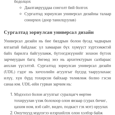
бодолцох
Даалгаврууддаа сонголт бий болгох
Сургалтад зориулсан универсал дизайны талаар
сонирхох (доор танилцуулав)
Сургалтад зориулсан универсал дизайн
Универсал дизайн нь бие бялдрын болон бусад чадварын
ялгаатай байдлаас үл хамааран бүх хүмүүст хүртээмжтэй
байх барилга байгууламж, бүтээгдэхүүнийг зохион бүтээх
зарчмуудын багц бөгөөд энэ нь архитектурын салбараас
анхлан үүсэлтэй.
Сургалтад зориулсан универсал дизайн
(UDL) гэдэг нь хичээлийн агуулгыг бүгдэд тааруулахаас
илүү, хүн бүрд тохирсон байхаар төлөвлөж болно гэсэн
санаа юм. UDL-ийн гурван зарчим нь:
Мэдээлэл болон агуулгыг суралцагч өөртөө
тохируулан үзэж болохоор олон янзаар (сурах бичиг,
цахим ном, вэб сайт, видео, подкаст гэх мэт) оруулах
Оюутнууд мэдлэгээ илэрхийлэх олон хэлбэр байж