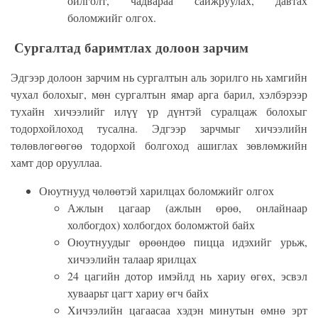
ойлголт, чадвараа сайжруулах, давтах
боломжийг олгох.
Сургалтад баримтлах долоон зарчим
Эдгээр долоон зарчим нь сургалтын аль зорилго нь хамгийн
чухал болохыг, мөн сургалтын ямар арга барил, хэлбэрээр
тухайн хичээлийг илүү үр дүнтэй суралцаж болохыг
тодорхойлоход тусална
. Эдгээр зарчмыг хичээлийн
төлөвлөгөөгөө тодорхой болгоход ашиглах зөвлөмжийн
хамт дор орууллаа.
Оюутнууд чөлөөтэй харилцах боломжийг олгох
Ажлын цагаар (ажлын өрөө, онлайнаар
холбогдох) холбогдох боломжтой байх
Оюутнуудыг өрөөндөө пицца идэхийг урьж,
хичээлийн талаар ярилцах
24 цагийн дотор имэйлд нь хариу өгөх, эсвэл
хуваарьт цагт хариу өгч байх
Хичээлийн цагаасаа хэдэн минутын өмнө эрт