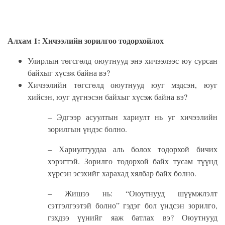
Алхам 1: Хичээлийн зорилгоо тодорхойлох
Улирлын төгсгөлд оюутнууд энэ хичээлээс юу сурсан
байхыг хүс
эж
байна вэ?
Хичээлийн төгсгөлд оюутнууд юуг мэдсэн, юуг
хийсэн,
юуг дүгнэсэн
байхыг хүс
эж
байна вэ?
– Эдгээр асуултын хариулт нь уг хичээлийн
зорилгы
н үндэс болно.
– Хариултуудаа аль болох тодорхой бичих
хэрэгтэй. Зорилго тодорхой байх тусам түүнд
хүрсэн эсэхийг харахад хялбар байх болно.
– Жишээ нь: “Оюутнууд шүүмжлэлт
сэтгэлгээтэй болно” гэдэг бол үндсэн зорилго,
гэхдээ үүнийг яаж батлах вэ? Оюутнууд