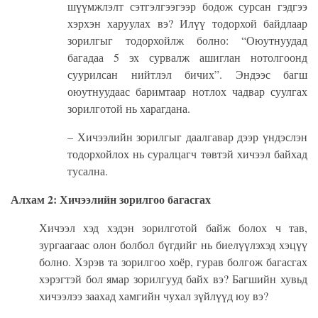
шүүмжлэлт сэтгэлгээгээр бодож сурсан гэдгээ
хэрхэн харуулах вэ? Илүү тодорхой байдлаар
зорилгыг тодорхойлж болно: “Оюутнуудад
багадаа 5 эх сурвалж ашиглан нотолгоонд
суурилсан нийтлэл бичих”. Эндээс багш
оюутнуудаас баримтаар нотлох чадвар суулгах
зорилготой нь харагдана.
– Хичээлийн зорилгыг даалгавар дээр үндэслэн
тодорхойлох нь
суралцагч
төвтэй хичээл байхад
тусална.
Алхам 2: Хичээлийн зорилгоо багасгах
Хичээл хэд хэдэн зорилготой байж болох ч тав,
зургаагаас олон
болбол
бүгдийг нь биелүүлэхэд хэцүү
болно. Хэрэв та зорилгоо хоёр, гурав болгож багасгах
хэрэгтэй бол ямар зорилгууд байх вэ? Багшийн хувьд
хичээлээ заахад хамгийн чухал зүйлүүд юу вэ?