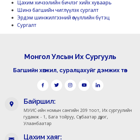
Цахим хичээлийн бичлэг хийх хуваарь
Шинэ багшийн чиглүүлэх сургалт
Эрдэм шинжилгээний өгүүллийн бүтэц
Сургалт
Монгол Улсын Их Сургууль
Багшийн хөгжил, суралцахуйг дэмжих төв
Байршил:
МУИС-ийн номын сангийн 209 тоот, Их сургуулийн
гудамж - 1, Бага тойруу, Сүхбаатар дүүрэг,
Улаанбаатар
Цахим хаяг: