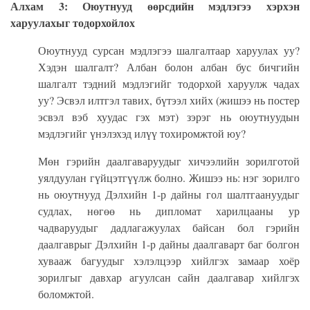
Алхам 3: Оюутнууд өөрсдийн мэдлэгээ хэрхэн
харуулахыг тодорхойлох
Оюутнууд сурсан мэдлэгээ шалгалтаар харуулах уу?
Хэдэн шалгалт? Албан болон албан бус бичгийн
шалгалт тэдний мэдлэгийг тодорхой харуулж чадах
уу? Эсвэл илтгэл тавих, бүтээл хийх (жишээ нь постер
эсвэл вэб хуудас гэх мэт) зэрэг нь оюутнуудын
мэдлэгийг үнэлэхэд илүү тохиромжтой юу?
Мөн гэрийн даалгаваруудыг хичээлийн зорилготой
уялдуулан гүйцэтгүүлж болно. Жишээ нь: нэг зорилго
нь оюутнууд Дэлхийн 1-р дайны гол шалтгаануудыг
судлах, нөгөө нь дипломат харилцааны ур
чадваруудыг дадлагажуулах байсан бол гэрийн
даалгаврыг Дэлхийн 1-р дайны даалгаварт баг болгон
хувааж багуудыг хэлэлцээр хийлгэх замаар хоёр
зорилгыг давхар агуулсан сайн даалгавар хийлгэх
боломжтой.