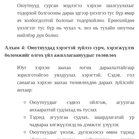
Оюутнууд сурсан мэдлэгээ хэрхэн шалгуулахыг
тодорхой болгосоны дараа эдгээр үнэлгээ тус бүр ямар
ач холбогдолтой болохыг тодорхойлно.
Ерөнхийдөө
үнэлгээг тус бүр нь чухал ч, энэ нь тухайн оюутны
нийлбэр дүн болно.
Алхам 4: Оюутнуудад хэрэгтэй зүйлээ сурч, хэрэгжүүлэх
боломжийг олгох үйл ажиллагаануудыг төлөвлөх
Юуг хэрхэн заахаа логик дараалалтайгаар
зорилготойгоо уялдуулах хэрэгтэй. Сэдэв, гол
санаагаа хэрхэн заахаа төлөвлөхдөө дараах зүйлсийг
анхаар:
Оюутнуудыг сэдвээ ойлгож, агуулгаа
анхааралтай судлахад нь туслах
Тэдэнд агуулгаа судлах, шаардлагатай ур
чадвараа хөгжүүлэхэд нь дэмжлэг үзүүлэх
Оюутнуудыг үнэлж, дүгнэхээсээ өмнө тэдэнд