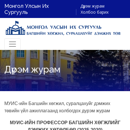
Монгол Улсын Их
Дүрэм журам
Сургууль
Холбоо барих
Дүрэм журам
МУИС-ийн Багшийн хөгжил, суралцахуйг дэмжих
төвийн үйл ажиллагаанд холбогдох дүрэм журам
МУИС-ИЙН ПРОФЕССОР БАГШИЙН ХӨГЖЛИЙГ
ДЭМЖИХ ХӨТӨЛБӨР (2025-2030)