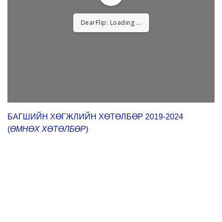
DearFlip: Loading ...
БАГШИЙН ХӨГЖЛИЙН ХӨТӨЛБӨР 2019-2024
(
ӨМНӨХ ХӨТӨЛБӨР
)