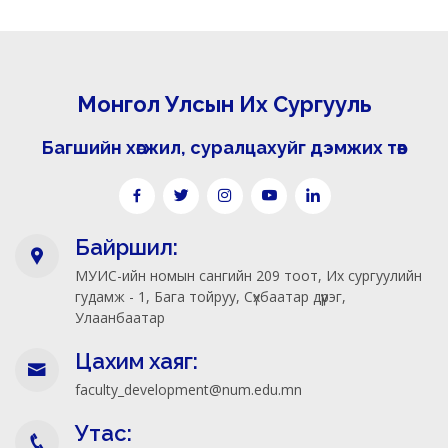
Монгол Улсын Их Сургууль
Багшийн хөгжил, суралцахуйг дэмжих төв
Байршил:
МУИС-ийн номын сангийн 209 тоот, Их сургуулийн
гудамж - 1, Бага тойруу, Сүхбаатар дүүрэг,
Улаанбаатар
Цахим хаяг:
faculty_development@num.edu.mn
Утас: