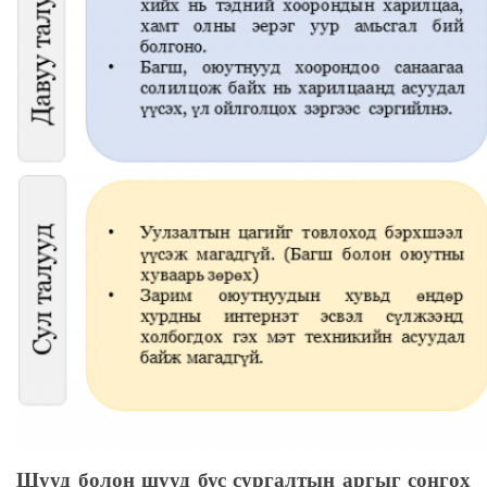
Шууд болон шууд бус сургалтын аргыг сонгох