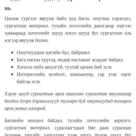
нь
Цахим сургалт явуулж байх үед багш, оюутны хэрэгцээ,
сургалтын материал, тухайн хичээлийн даалгавар зэргээс
хамаараад хичээлийг шууд эсвэл шууд бус сургалтын аль
нэгээр явуулж болно.
Оюутнуудын цагийн бүс, байршил
Бага насны хүүхэд, өндөр настаныг асардаг байдал
Хичээл хийх аюулгүй, тухтай орчин бий эсэх
Интернэтийн холболт, компьютер, гар утас зэрэг
байгаа эсэх
Хэрэв шууд сургалтын арга ашиглан сургалтаа явуулахаар
болбол дээрх бэрхшээлүүд тулгарч буй оюутнуудад тохирох
арга замыг олоорой.
Багшийн нөхцөл байдал, тухайн хичээлийн зорилго,
сургалтын материал, суралцагчдын бие даан суралцах
боломж зэргийг харгалзан үзэж шууд болон шууд бус