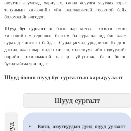
оюутны асуултад хариулах, санал асуулга явуулах зэрэг
танхимын хичээлийн үйл ажиллагаатай төсөөтэй байх
боломжийг олгодог.
Шууд бус сургалт
нь багш нар хичээл эхлэхээс өмнө
хичээлийн материалыг бэлтгэх ба суралцагчид бие дааж
сурахад чиглэсэн байдаг. Суралцагчид урьдчилан бэлдсэн
дасгал, даалгавар, видео хичээл, хэлэлцүүлгийн сэдвүүдийг
өөрийн тохиромжтой цагаар гүйцэтгэж, багш болон
бусадтайгаа ярилцдаг.
Шууд болон шууд бус сургалтын харьцуулалт