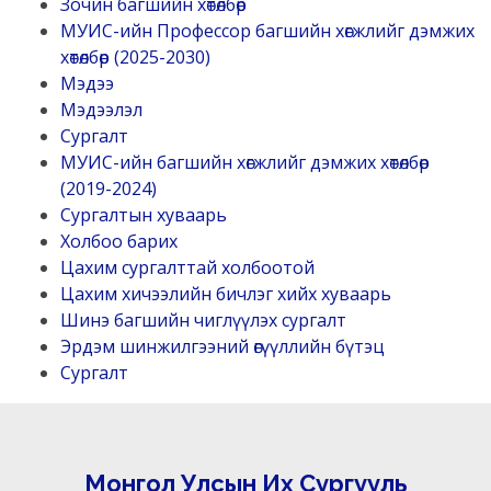
Зочин багшийн хөтөлбөр
МУИС-ийн Профессор багшийн хөгжлийг дэмжих
хөтөлбөр (2025-2030)
Мэдээ
Мэдээлэл
Сургалт
МУИС-ийн багшийн хөгжлийг дэмжих хөтөлбөр
(2019-2024)
Сургалтын хуваарь
Холбоо барих
Цахим сургалттай холбоотой
Цахим хичээлийн бичлэг хийх хуваарь
Шинэ багшийн чиглүүлэх сургалт
Эрдэм шинжилгээний өгүүллийн бүтэц
Сургалт
Монгол Улсын Их Сургууль