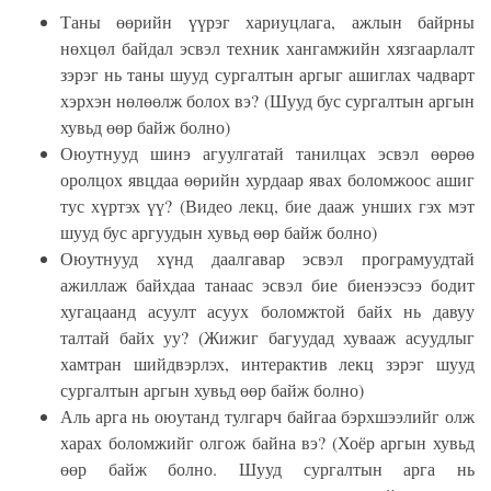
Таны өөрийн үүрэг хариуцлага, ажлын байрны
нөхцөл байдал эсвэл техник хангамжийн хязгаарлалт
зэрэг нь таны шууд сургалтын аргыг ашиглах чадварт
хэрхэн нөлөөлж болох вэ? (Шууд бус сургалтын аргын
хувьд өөр байж болно)
Оюутнууд шинэ агуулгатай танилцах эсвэл өөрөө
оролцох явцдаа өөрийн хурдаар явах боломжоос ашиг
тус хүртэх үү? (Видео лекц, бие дааж унших гэх мэт
шууд бус аргуудын хувьд өөр байж болно)
Оюутнууд хүнд даалгавар эсвэл програмуудтай
ажиллаж байхдаа танаас эсвэл бие биенээсээ бодит
хугацаанд асуулт асуух боломжтой байх нь давуу
талтай байх уу? (Жижиг багуудад хувааж асуудлыг
хамтран шийдвэрлэх, интерактив лекц зэрэг шууд
сургалтын аргын хувьд өөр байж болно)
Аль арга нь оюутанд тулгарч байгаа бэрхшээлийг олж
харах боломжийг олгож байна вэ? (Хоёр аргын хувьд
өөр байж болно. Шууд сургалтын арга нь