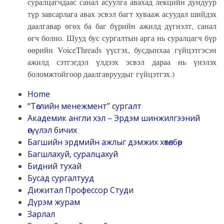
суралцагчдаас санал асуулга авахад лекцийн дундуур
түр завсарлага авах эсвэл багт хувааж асуудал шийдэх
даалгавар өгөх ба баг бүрийн ажилд дүгнэлт, санал
өгч болно. Шууд бус сургалтын арга нь суралцагч бүр
өөрийн VoiceThreads үүсгэх, бусдынхаа гүйцэтгэсэн
ажилд сэтгэгдэл үлдээх эсвэл дараа нь үнэлэх
боломжтойгоор даалгавруудыг гүйцэтгэх.)
Home
“Төслийн менежмент” сургалт
Академик англи хэл – Эрдэм шинжилгээний
өгүүлэл бичих
Багшийн эрдмийн ажлыг дэмжих хөтөлбөр
Багшлахуй, суралцахуй
Бидний тухай
Бусад сургалтууд
Дижитал Профессор Студи
Дүрэм журам
Зарлал