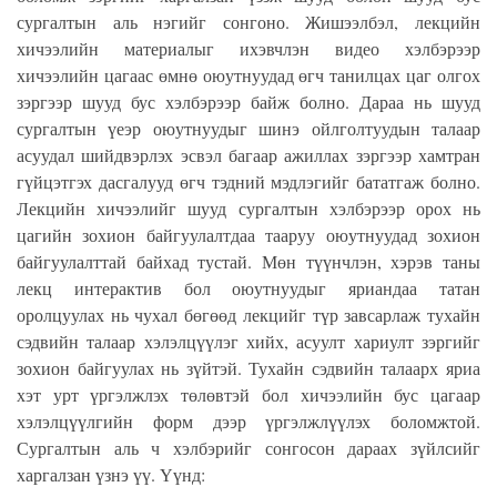
сургалтын аль нэгийг сонгоно. Жишээлбэл, лекцийн
хичээлийн материалыг ихэвчлэн видео хэлбэрээр
хичээлийн цагаас өмнө оюутнуудад өгч танилцах цаг олгох
зэргээр шууд бус хэлбэрээр байж болно. Дараа нь шууд
сургалтын үеэр оюутнуудыг шинэ ойлголтуудын талаар
асуудал шийдвэрлэх эсвэл багаар ажиллах зэргээр хамтран
гүйцэтгэх дасгалууд өгч тэдний мэдлэгийг бататгаж болно.
Лекцийн хичээлийг шууд сургалтын хэлбэрээр орох нь
цагийн зохион байгуулалтдаа тааруу оюутнуудад зохион
байгуулалттай байхад тустай. Мөн түүнчлэн, хэрэв таны
лекц интерактив бол оюутнуудыг яриандаа татан
оролцуулах нь чухал бөгөөд лекцийг түр завсарлаж тухайн
сэдвийн талаар хэлэлцүүлэг хийх, асуулт хариулт зэргийг
зохион байгуулах нь зүйтэй. Тухайн сэдвийн талаарх яриа
хэт урт үргэлжлэх төлөвтэй бол хичээлийн бус цагаар
хэлэлцүүлгийн форм дээр үргэлжлүүлэх боломжтой.
Сургалтын аль ч хэлбэрийг сонгосон дараах зүйлсийг
харгалзан үзнэ үү. Үүнд: