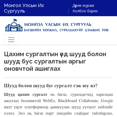
Монгол Улсын Их
Дүрэм журам
Сургууль
Холбоо барих
Цахим сургалтын үед шууд болон
шууд бус сургалтын аргыг
оновчтой ашиглах
Шууд болон шууд бус сургалт гэж юу вэ?
Шууд цахим сургалт
нь багш, суралцагчид харилцан
ажиллах боломжтой WebEx, Blackboard Collaborate, Google
meet зэрэг платформоор дамжуулан шууд уулзалт хийхийг
хэлнэ. Энэ нь багш нарт лекцийн слайдыг тайлбарлах,