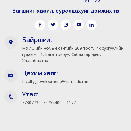
Багшийн хөгжил, суралцахуйг дэмжих төв
Байршил:
МУИС-ийн номын сангийн 209 тоот, Их сургуулийн
гудамж - 1, Бага тойруу, Сүхбаатар дүүрэг,
Улаанбаатар
Цахим хаяг:
faculty_development@num.edu.mn
Утас:
77307730, 75754400 – 1177